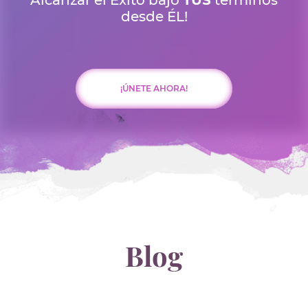
Alcanzar el Éxito bajo
TUS
términos
desde ÉL!
¡ÚNETE AHORA!
Blog