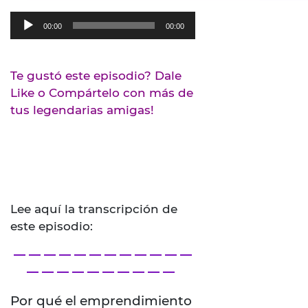
Reproductor
00:00
00:00
de
audio
Te gustó este episodio? Dale
Like o Compártelo con más de
tus legendarias amigas!
Lee aquí la transcripción de
este episodio:
— — — — — — — — — — — —
— — — — — — — — — —
Por qué el emprendimiento