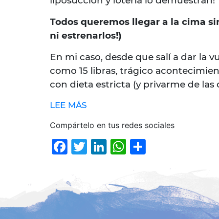
liposucción y lotería lo demuestran!
Todos queremos llegar a la cima si
ni estrenarlos!)
En mi caso, desde que salí a dar la
como 15 libras, trágico acontecimie
con dieta estricta (y privarme de las 
LEE MÁS
Compártelo en tus redes sociales
Facebook
Twitter
LinkedIn
WhatsApp
Comparti