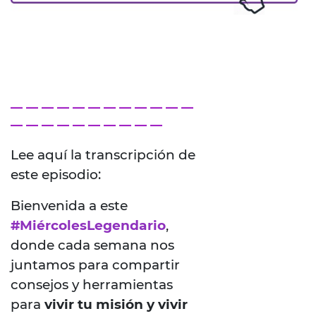
— — — — — — — — — — — —
— — — — — — — — — —
Lee aquí la transcripción de
este episodio:
Bienvenida a este
#MiércolesLegendario
,
donde cada semana nos
juntamos para compartir
consejos y herramientas
para
vivir tu misión y vivir