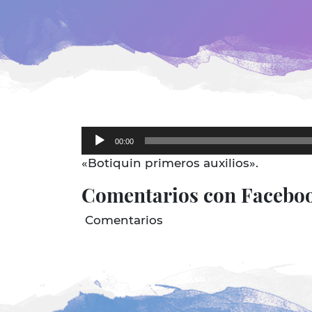
Reproductor
00:00
de
«Botiquin primeros auxilios».
audio
Comentarios con Facebo
Comentarios