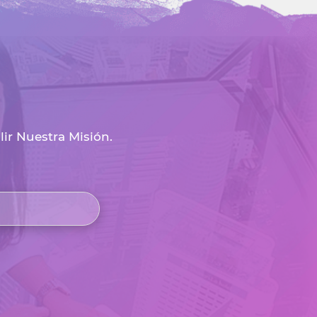
volumen.
r Nuestra Misión.